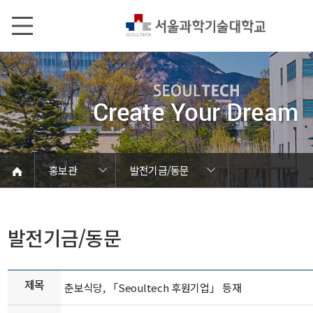
본문내용 바로가기
메인메뉴 바로가기
서브메뉴 바로가기
홍보관
발전기금/동문
언론에서 본 SEOULTECH
서울과기대 소개
발전기금/동문
학칙 및 규정
캠퍼스 안내
열린총장실
동영상자료
대학현황
대학조직
대학상징
대학뉴스
연구성과
보도자료
브로슈어
학내행사
사진자료
음악자료
Global
홍보관
홍보관
발전기금/동문
제목
춘보식당, 「Seoultech 후원기업」 등재