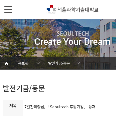
본문내용 바로가기
메인메뉴 바로가기
서브메뉴 바로가기
홍보관
발전기금/동문
언론에서 본 SEOULTECH
서울과기대 소개
발전기금/동문
학칙 및 규정
캠퍼스 안내
열린총장실
동영상자료
대학현황
대학조직
대학상징
대학뉴스
연구성과
보도자료
브로슈어
학내행사
사진자료
음악자료
Global
홍보관
홍보관
발전기금/동문
제목
7일간의양심, 「Seoultech 후원기업」 등재