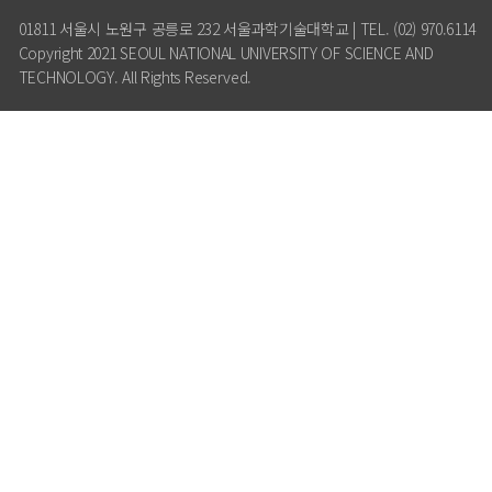
01811 서울시 노원구 공릉로 232 서울과학기술대학교 | TEL. (02) 970.6114
Copyright 2021 SEOUL NATIONAL UNIVERSITY OF SCIENCE AND
TECHNOLOGY. All Rights Reserved.