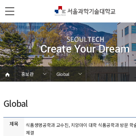
본문내용 바로가기
메인메뉴 바로가기
서브메뉴 바로가기
홍보관
Global
언론에서 본 SEOULTECH
서울과기대 소개
발전기금/동문
학칙 및 규정
캠퍼스 안내
열린총장실
동영상자료
대학현황
대학조직
대학상징
대학뉴스
연구성과
보도자료
브로슈어
학내행사
사진자료
음악자료
Global
홍보관
홍보관
Global
제목
식품생명공학과 교수진, 치앙마이 대학 식품공학과 방문 학
체결