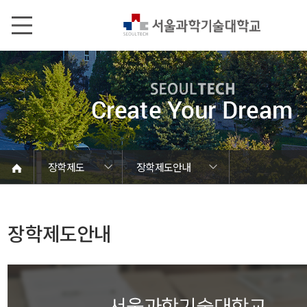
본문내용 바로가기
메인메뉴 바로가기
서브메뉴 바로가기
장학제도
장학제도안내
학생활동 통합캘린더
맞춤형장학조회
ST나눔공헌단
장학제도안내
병무·예비군
학자금대출
학사일정
학사안내
장학제도
등록제도
학생지원
시설이용
장학제도안내