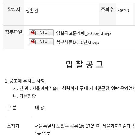
작성자
조회수
생활관
50933
첨부파일
입찰공고문카페_2016년.hwp
첨부서류(2016년).hwp
입 찰 공 고
1. 공고에 부치는 사항
가. 건 명 : 서울과학기술대 성림학사 구내 커피전문점 위탁 운영업
나. 기본현황
구 분
내 용
소재지
서울특별시 노원구 공릉2동 172번지 서울과학기술대 
1층 일부