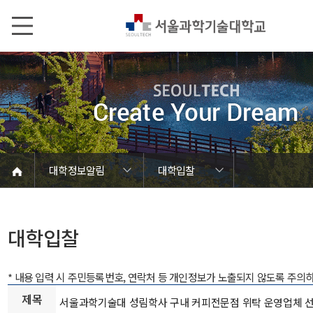
본문내용 바로가기
메인메뉴 바로가기
서브메뉴 바로가기
대학정보알림
대학입찰
코로나바이러스19 대응안내
SEOULTECH광장
등록금심의위원회
정보서비스안내
온라인민원센터
공모/외부행사
대학정보알림
갑질신고센터
대학공지사항
유실물 센터
대학원공지
재정위원회
정보공개
청렴행정
학사공지
장학공지
취업공지
대학입찰
채용정보
대학입찰
* 내용 입력 시 주민등록번호, 연락처 등 개인정보가 노출되지 않도록 주의
제목
서울과학기술대 성림학사 구내 커피전문점 위탁 운영업체 