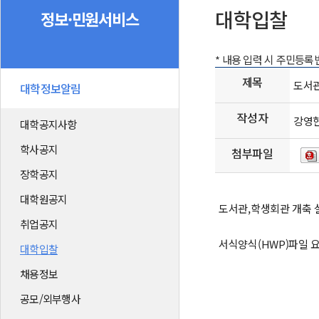
대학입찰
정보·민원서비스
* 내용 입력 시 주민등
제목
도서관
대학정보알림
작성자
강영
대학공지사항
학사공지
첨부파일
장학공지
대학원공지
도서관,학생회관 개축 설계
취업공지
서식양식(HWP)파일 
대학입찰
채용정보
공모/외부행사