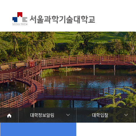
대학정보알림
대학입찰
대학정보알림
정보공개
정보서비스안내
온라인민원센터
청렴행정
갑질신고센터
유실물 센터
SEOULTECH광장
대학공지사항
학사공지
장학공지
대학원공지
취업공지
대학입찰
채용정보
공모/외부행사
등록금심의위원회
코로나바이러스19 대응안내
재정위원회