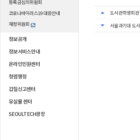
등록금심의위원회
도서관학생회관 
코로나바이러스19 대응안내
재정위원회
서울과기대 도서
정보공개
정보서비스안내
온라인민원센터
청렴행정
갑질신고센터
유실물 센터
SEOULTECH광장