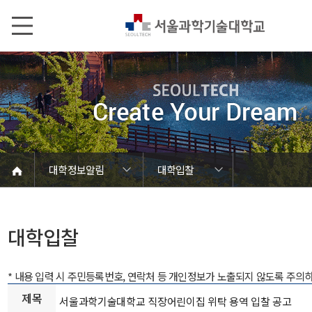
본문내용 바로가기
메인메뉴 바로가기
서브메뉴 바로가기
대학정보알림
대학입찰
코로나바이러스19 대응안내
SEOULTECH광장
등록금심의위원회
정보서비스안내
온라인민원센터
공모/외부행사
대학정보알림
갑질신고센터
대학공지사항
유실물 센터
대학원공지
재정위원회
정보공개
청렴행정
학사공지
장학공지
취업공지
대학입찰
채용정보
대학입찰
* 내용 입력 시 주민등록번호, 연락처 등 개인정보가 노출되지 않도록 주의
제목
서울과학기술대학교 직장어린이집 위탁 용역 입찰 공고