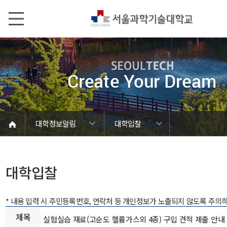
본문내용 바로가기
메인메뉴 바로가기
서브메뉴 바로가기
대학정보알림
대학입찰
코로나바이러스19 대응안내
SEOULTECH광장
등록금심의위원회
정보서비스안내
온라인민원센터
공모/외부행사
대학정보알림
갑질신고센터
대학공지사항
유실물 센터
대학원공지
재정위원회
정보공개
청렴행정
학사공지
장학공지
취업공지
대학입찰
채용정보
대학입찰
* 내용 입력 시 주민등록번호, 연락처 등 개인정보가 노출되지 않도록 주의
제목
실험실습 재료(고순도 헬륨가스외 4종) 구입 견적 제출 안내