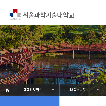
대학정보알림
대학원공지
대학정보알림
정보공개
정보서비스안내
온라인민원센터
청렴행정
갑질신고센터
유실물 센터
SEOULTECH광장
대학공지사항
학사공지
장학공지
대학원공지
취업공지
대학입찰
채용정보
공모/외부행사
등록금심의위원회
코로나바이러스19 대응안내
재정위원회