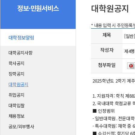
대학원공지
정보·민원서비스
* 내용 입력 시 주민등
제목
[일반
대학정보알림
작성자
제4
대학공지사항
학사공지
첨부파일
장학공지
2025학년도 2학기 
대학원공지
취업공지
1. 지원자격: 학칙 제
2. 국내대학 학점교류
대학입찰
■ 인정범위
채용정보
- 일반대학원․전문대학
- 특수대학원: 재학 중 
공모/외부행사
■ 수강신청: 학기당 