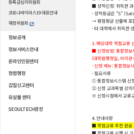
등록금심의위원회
■ 성적인정: 취득한 
코로나바이러스19 대응안내
- 성적등급은 "S" (Satis
→ 평점평균 산출에 포
재정위원회
- 타 대학에서 취득한 
정보공개
3. 해당대학 학점교류 신청기간:
정보서비스안내
■ 신청방법: 통합정보
(대학원행정실, 어의관 6
온라인민원센터
- 신청 메뉴: 통합
청렴행정
- 필요서류
① 통합정보시스템 신청
갑질신고센터
② 신청 교과목별 강의
※ 신청시점에서 교류교
유실물 센터
SEOULTECH광장
4. 안내사항
■ 학점교류 추천 완료
■ 학점교류 시행 시 