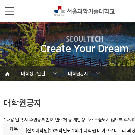
본문내용 바로가기
메인메뉴 바로가기
서브메뉴 바로가기
대학정보알림
대학원공지
코로나바이러스19 대응안내
SEOULTECH광장
등록금심의위원회
정보서비스안내
온라인민원센터
공모/외부행사
대학정보알림
갑질신고센터
대학공지사항
유실물 센터
대학원공지
재정위원회
정보공개
청렴행정
학사공지
장학공지
취업공지
대학입찰
채용정보
대학원공지
* 내용 입력 시 주민등록번호, 연락처 등 개인정보가 노출되지 않도록 주의
제목
[전체대학원]2025학년도 2학기 대학원 마이크로디그리 과정