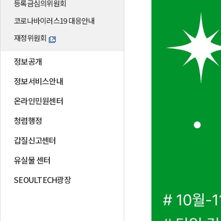
등록금심의위원회
코로나바이러스19 대응안내
재정위원회
정보공개
정보서비스안내
온라인민원센터
청렴행정
갑질신고센터
유실물 센터
SEOULTECH광장