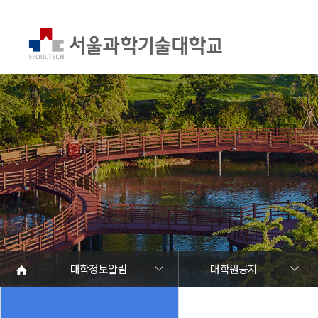
대학정보알림
대학원공지
대학정보알림
정보공개
정보서비스안내
온라인민원센터
청렴행정
갑질신고센터
유실물 센터
SEOULTECH광장
대학공지사항
학사공지
장학공지
대학원공지
취업공지
대학입찰
채용정보
공모/외부행사
등록금심의위원회
코로나바이러스19 대응안내
재정위원회