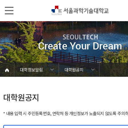
본문내용 바로가기
메인메뉴 바로가기
서브메뉴 바로가기
대학정보알림
대학원공지
코로나바이러스19 대응안내
SEOULTECH광장
등록금심의위원회
정보서비스안내
온라인민원센터
공모/외부행사
대학정보알림
갑질신고센터
대학공지사항
유실물 센터
대학원공지
재정위원회
정보공개
청렴행정
학사공지
장학공지
취업공지
대학입찰
채용정보
대학원공지
* 내용 입력 시 주민등록번호, 연락처 등 개인정보가 노출되지 않도록 주의