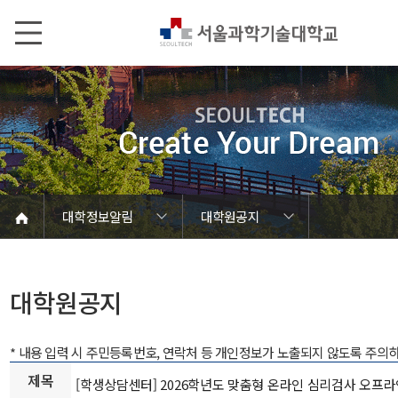
본문내용 바로가기
메인메뉴 바로가기
서브메뉴 바로가기
대학정보알림
대학원공지
코로나바이러스19 대응안내
SEOULTECH광장
등록금심의위원회
정보서비스안내
온라인민원센터
공모/외부행사
대학정보알림
갑질신고센터
대학공지사항
유실물 센터
대학원공지
재정위원회
정보공개
청렴행정
학사공지
장학공지
취업공지
대학입찰
채용정보
대학원공지
* 내용 입력 시 주민등록번호, 연락처 등 개인정보가 노출되지 않도록 주의
제목
[학생상담센터] 2026학년도 맞춤형 온라인 심리검사 오프라