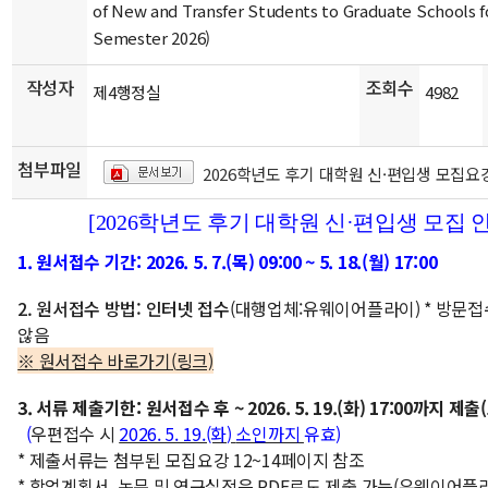
of New and Transfer Students to Graduate Schools fo
Semester 2026)
작성자
조회수
제4행정실
4982
첨부파일
2026학년도 후기 대학원 신·편입생 모집요강
[2026학년도 후기 대학원 신·편입생 모집 
1.
원서접수 기간
:
2026. 5. 7.(목)
09:00 ~ 5. 18.(월
) 17:00
2.
원서접수 방법
:
인터넷 접수
(
대행업체
:
유웨이어플라이
)
*
방문접
않음
※
원서접수 바로가기
(
링크)
3.
서류 제출기한
:
원서접수 후
~
2026. 5. 19.(화
) 17:00
까지 제출
(
(
우편접수 시
2026. 5. 19.(화
)
소인까지
유효
)
*
제출서류는 첨부된 모집요강
12~14
페이지 참조
*
학업계획서
,
논문 및 연구실적은
PDF
로도 제출 가능
(
유웨이어플