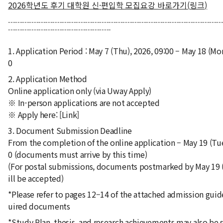
2026
학년도 후기 대학원 신
·
편입학 모집요강 바로가기
(
링크
)
-------------------------------------------------------------------------------------------
--------------------------------------------
1. Application Period : May 7 (Thu), 2026, 09:00 – May 18 (Mon
0
2. Application Method
Online application only (via Uway Apply)
※ In-person applications are not accepted
※ Apply here: [Link]
3. Document Submission Deadline
From the completion of the online application – May 19 (Tue
0 (documents must arrive by this time)
(For postal submissions, documents postmarked by May 19 
ill be accepted)
*Please refer to pages 12–14 of the attached admission guide
uired documents
*Study Plan, thesis, and research achievements may also be