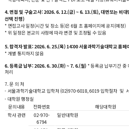
4.
면접 및 구술고사
:
2
026. 6. 12.(
금
) ~ 6. 13.(
토
)
,
대면또는 비대
선택 진행
)
*
면접고사 일정
(
시간 및 장소 등
)
은 6
월 초
홈페이지에 공지
(
예정
)
*
위 일정은 본교의 사정에 따라 변경 및 조정될 수 있음
5.
합격자 발표
: 2026. 6. 25.(목
)
14:00
서울과학기술대학교 홈페
*
개별 통지하지 않음
6.
등록금 납부
: 2026. 6. 30.(화
) ~ 7. 6.(월
)
* 등록금 납부기간 중
처리
7.
문 의 처
- 서울과학기술대학교 입학처
(02)970-6018, 6019 입학절차 
-
대학원 행정실
문의내용
전화번호
해당대학원
학사 관련
02-970-
일반대학원
6794