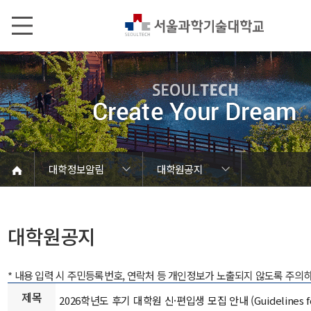
본문내용 바로가기
메인메뉴 바로가기
서브메뉴 바로가기
대학정보알림
대학원공지
코로나바이러스19 대응안내
SEOULTECH광장
등록금심의위원회
정보서비스안내
온라인민원센터
공모/외부행사
대학정보알림
갑질신고센터
대학공지사항
유실물 센터
대학원공지
재정위원회
정보공개
청렴행정
학사공지
장학공지
취업공지
대학입찰
채용정보
대학원공지
* 내용 입력 시 주민등록번호, 연락처 등 개인정보가 노출되지 않도록 주의
제목
2026학년도 후기 대학원 신·편입생 모집 안내 (Guidelines for