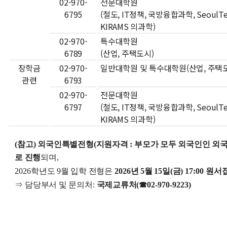
02-970-
전문대학원
6795
(철도
, IT
정책
,
국방융합과학
, SeoulT
KIRAMS
의과학)
02-970-
특수대학원
6789
(
산업
,
주택도시
)
장학금
02-970-
일반대학원 및 특수대학원
(
산업
,
주택
관련
6793
02-970-
전문대학원
6797
(철도
, IT
정책
,
국방융합과학
, SeoulT
KIRAMS
의과학)
(
참고)
외국인특별전형
(
지원자격
:
부모가 모두 외국인인 외
로 진행
되며
,
2026
학년도 9
월 입학 전형은
2026
년 5
월 15
일
(
금
) 17:00
원서
⇒
담당부서 및 문의처
:
국제교류처
(
☎
02-970-9223)