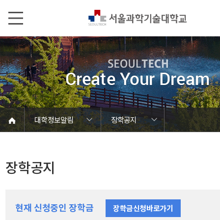
본문내용 바로가기
메인메뉴 바로가기
서브메뉴 바로가기
대학정보알림
장학공지
코로나바이러스19 대응안내
SEOULTECH광장
등록금심의위원회
정보서비스안내
온라인민원센터
공모/외부행사
대학정보알림
갑질신고센터
대학공지사항
유실물 센터
대학원공지
재정위원회
정보공개
청렴행정
학사공지
장학공지
취업공지
대학입찰
채용정보
장학공지
현재 신청중인 장학금
장학금신청바로가기