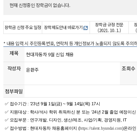
현재 신청중인 장학금이 없습니다.
장학금 규정 전문
장학금 신청 주요 일정
장학제도안내 바로가기
(2021. 10. 1.)
* 내용 입력 시 주민등록번호, 연락처 등 개인정보가 노출되지 않도록 주의
제목
현대자동차 9월 신입 채용
작성자
조회수
윤환주
첨부파일
:
‘23년 9월 1일(금) ~ 9월 14일(목) 17시
✅
접수기간
:
학사/석사 학위 취득하신 분 또는 ‘24년 2월 졸업 예정이신
✅
지원대상
:
연구개발, 디자인, 생산/제조, 사업/기획, 경영지원, IT
✅
모집부문
:
현대자동차 채용홈페이지 (
)
온라인
✅
접수방법
https://talent.hyundai.com