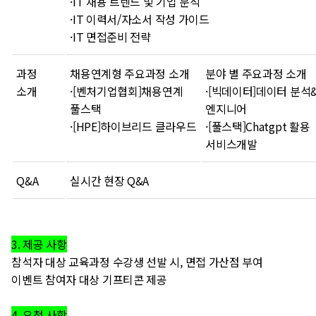
·IT 채용 트렌드 및 기업 분석
·IT 이력서/자소서 작성 가이드
·IT 면접준비 전략
과정
채용연계형 주요과정 소개
분야 별 주요과정 소개
소개
·[벤처기업협회]채용연계
·[빅데이터]데이터 분석
풀스택
엔지니어
·[HPE]하이브리드 클라우드
·[풀스택]Chatgpt 활용
서비스개발
Q&A
실시간 현장 Q&A
3. 제공 사항
참석자 대상 교육과정 수강생 선발 시, 면접 가산점 부여
이벤트 참여자 대상 기프티콘 제공
4. 요청 사항