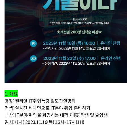
1. 개요
명칭: 멀티잇 IT취업특강 & 모집설명회
컨셉: 실시간 비대면으로 IT분야 취업 준비하기
대상: IT분야 취업을 희망하는 대학 재(휴)학생 및 졸업생
일시: (1차) 2023.11.16(목) 16시~17시(1H)