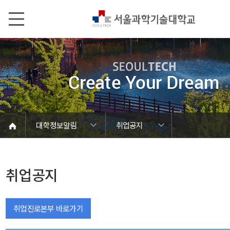
본문내용 바로가기
메인메뉴 바로가기
서브메뉴 바로가기
대학정보알림
취업공지
코로나바이러스19 대응안내
SEOULTECH광장
등록금심의위원회
정보서비스안내
온라인민원센터
공모/외부행사
대학정보알림
갑질신고센터
대학공지사항
유실물 센터
대학원공지
재정위원회
정보공개
청렴행정
학사공지
장학공지
취업공지
대학입찰
채용정보
취업공지
취업진로본부 바로가기