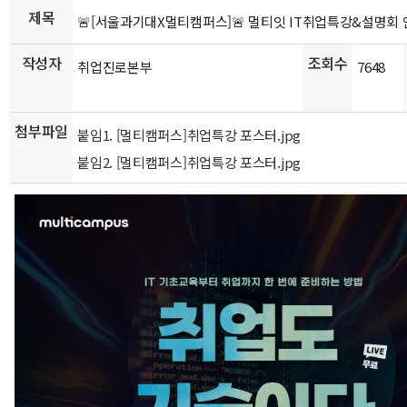
제목
🚨[서울과기대X멀티캠퍼스]🚨 멀티잇 IT취업특강&설명회
작성자
조회수
취업진로본부
7648
첨부파일
붙임1. [멀티캠퍼스]취업특강 포스터.jpg
붙임2. [멀티캠퍼스]취업특강 포스터.jpg