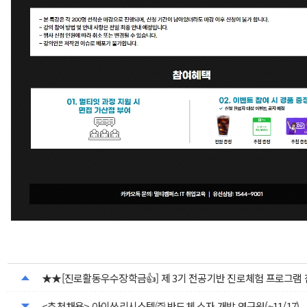
★★[진로활동우수장학금👍] 제 3기 전공기반 진로체험 프로그램
<추천채용> 아이쓰리시스템㈜ 반도체 소자 개발 연구원(~11/17)