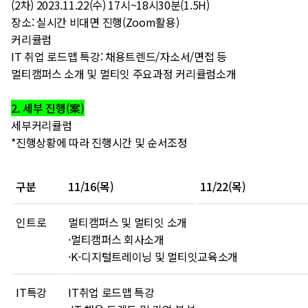
(2차) 2023.11.22(수) 17시~18시30분(1.5H)
장소: 실시간 비대면 진행(Zoom활용)
커리큘럼
IT 취업 로드맵 특강: 채용트렌드/자소서/면접 등
멀티캠퍼스 소개 및 멀티잇 주요과정 커리큘럼소개
2. 세부 진행(案)
세부커리큘럼
*진행상황에 따라 진행시간 및 순서조정
구분
11/16(목)
11/22(목)
인트로
멀티캠퍼스 및 멀티잇 소개
·멀티캠퍼스 회사소개
·K-디지털트레이닝 및 멀티잇교육소개
IT특강
IT취업 로드맵 특강