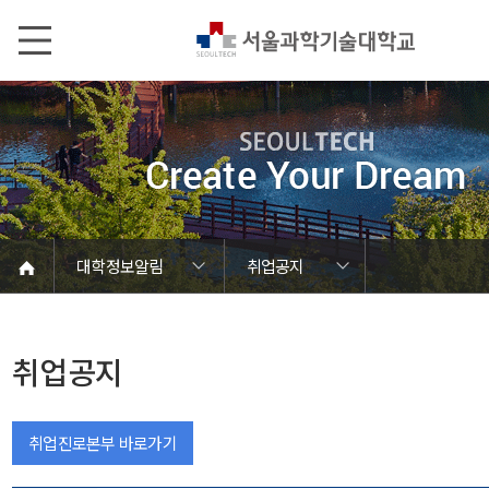
본문내용 바로가기
메인메뉴 바로가기
서브메뉴 바로가기
대학정보알림
취업공지
코로나바이러스19 대응안내
SEOULTECH광장
등록금심의위원회
정보서비스안내
온라인민원센터
공모/외부행사
대학정보알림
갑질신고센터
대학공지사항
유실물 센터
대학원공지
재정위원회
정보공개
청렴행정
학사공지
장학공지
취업공지
대학입찰
채용정보
취업공지
취업진로본부 바로가기