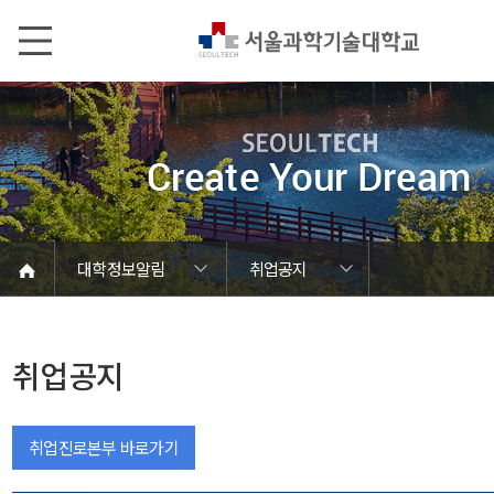
본문내용 바로가기
메인메뉴 바로가기
서브메뉴 바로가기
대학정보알림
취업공지
코로나바이러스19 대응안내
SEOULTECH광장
등록금심의위원회
정보서비스안내
온라인민원센터
공모/외부행사
대학정보알림
갑질신고센터
대학공지사항
유실물 센터
대학원공지
재정위원회
정보공개
청렴행정
학사공지
장학공지
취업공지
대학입찰
채용정보
취업공지
취업진로본부 바로가기