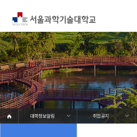
대학정보알림
취업공지
대학정보알림
정보공개
정보서비스안내
온라인민원센터
청렴행정
갑질신고센터
유실물 센터
SEOULTECH광장
대학공지사항
학사공지
장학공지
대학원공지
취업공지
대학입찰
채용정보
공모/외부행사
등록금심의위원회
코로나바이러스19 대응안내
재정위원회