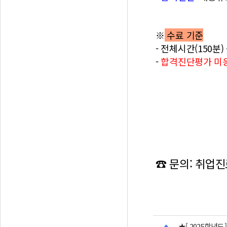
※
수료 기준
- 전체시간(150분)
-
합격진단평가 미
☎ 문의: 취업
★[ 2025학년