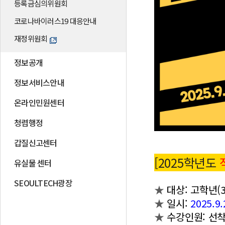
등록금심의위원회
코로나바이러스19 대응안내
재정위원회
정보공개
정보서비스안내
온라인민원센터
청렴행정
갑질신고센터
[2025학년도
유실물 센터
SEOULTECH광장
★
대상: 고학년(3
★
일시:
2025.9.
★
수강인원: 선착