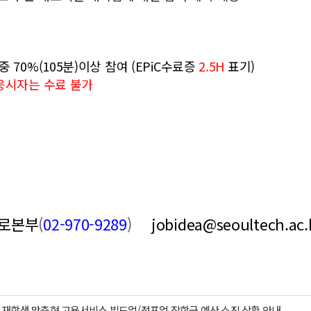
 중 70%(105분)이상 참여 (EPiC수료증
2.5H
표기)
응시자는 수료 불가
진로본부
(
02-970-9289
)
jobidea@seoultech.ac.
도] 재학생 맞춤형 고용서비스 빌드업/점프업 장학금 예산 소진 상황 안내