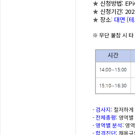
★
신청방법: EP
★
신청기간: 2025
★
장소
:
대면 (테
※ 무단 불참 시 
-
검사지
: 철저하게
-
전체총평
: 영역
-
영역별 분석
: 영
-
합격진단
: 채용