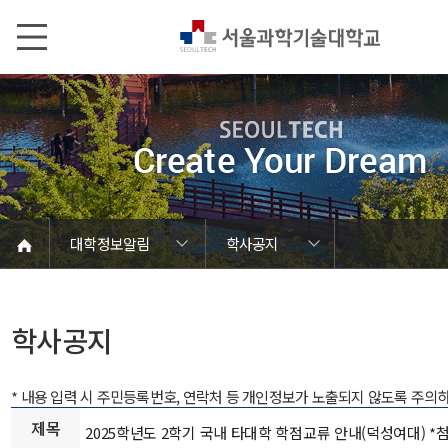
본문내용 바로가기
메인메뉴 바로가기
서브메뉴 바로가기
대학정보알림
학사공지
코로나바이러스19 대응안내
SEOULTECH광장
등록금심의위원회
정보서비스안내
온라인민원센터
공모/외부행사
대학정보알림
갑질신고센터
대학공지사항
유실물 센터
대학원공지
재정위원회
정보공개
청렴행정
학사공지
장학공지
취업공지
대학입찰
채용정보
학사공지
* 내용 입력 시 주민등록번호, 연락처 등 개인정보가 노출되지 않도록 주의
제목
2025학년도 2학기 국내 타대학 학점교류 안내(덕성여대) *