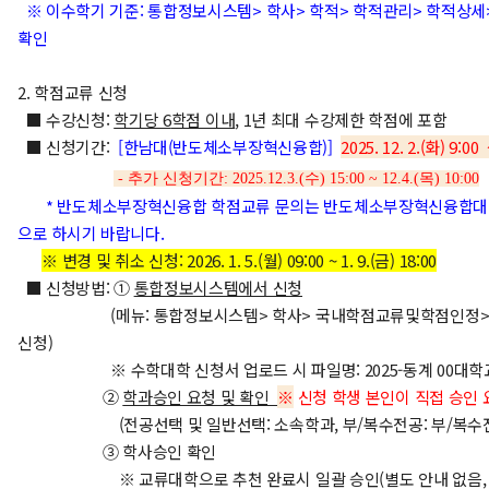
※ 이수학기 기준: 통합정보시스템> 학사> 학적> 학적관리> 학적상세>
확인
2. 학점교류 신청
■ 수강신청:
학기당
6
학점 이내
, 1년 최대 수강제한 학점에 포함
■ 신청기간:
[한남대(반도체소부장혁신융합)
]
2025. 12. 2.(화) 9:00
- 추가 신청기간: 2025.12.3.(수) 15:00 ~ 12.4.(목) 10:00
* 반도체소부장혁신융합 학점교류 문의는 반도체소부장혁신융합대학
으로 하시기 바랍니다.
※ 변경 및 취소 신청: 2026. 1. 5.(월) 09:00 ~ 1. 9.(금) 18:00
■ 신청방법: ①
통합정보시스템에서 신청
(메뉴: 통합정보시스템> 학사> 국내학점교류및학점인정>
신청)
※ 수학대학 신청서 업로드 시
파일명: 2025-동계 00대학
②
학과승인 요청 및 확인
※
신청 학생 본인이 직접 승인 
(전공선택 및 일반선택: 소속학과, 부/복수전공: 부/복수전
③ 학사승인 확인
※ 교류대학으로 추천 완료시 일괄 승인(별도 안내 없음, 