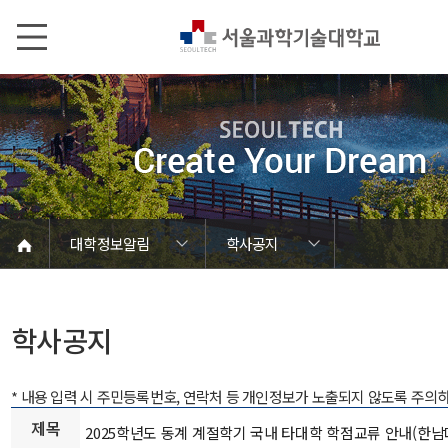
본문내용 바로가기
메인메뉴 바로가기
서브메뉴 바로가기
대학정보알림
학사공지
코로나바이러스19 대응안내
SEOULTECH광장
등록금심의위원회
정보서비스안내
온라인민원센터
공모/외부행사
대학정보알림
갑질신고센터
대학공지사항
유실물 센터
대학원공지
재정위원회
정보공개
청렴행정
학사공지
장학공지
취업공지
대학입찰
채용정보
학사공지
* 내용 입력 시 주민등록번호, 연락처 등 개인정보가 노출되지 않도록 주의
제목
2025학년도 동계 계절학기 국내 타대학 학점교류 안내(한남