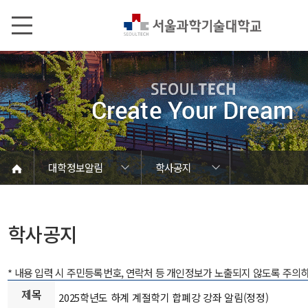
본문내용 바로가기
메인메뉴 바로가기
서브메뉴 바로가기
대학정보알림
학사공지
코로나바이러스19 대응안내
SEOULTECH광장
등록금심의위원회
정보서비스안내
온라인민원센터
공모/외부행사
대학정보알림
갑질신고센터
대학공지사항
유실물 센터
대학원공지
재정위원회
정보공개
청렴행정
학사공지
장학공지
취업공지
대학입찰
채용정보
학사공지
* 내용 입력 시 주민등록번호, 연락처 등 개인정보가 노출되지 않도록 주의
제목
2025학년도 하계 계절학기 합폐강 강좌 알림(정정)