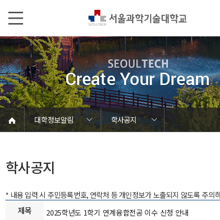
본문내용 바로가기
메인메뉴 바로가기
서브메뉴 바로가기
대학정보알림
학사공지
코로나바이러스19 대응안내
SEOULTECH광장
등록금심의위원회
정보서비스안내
온라인민원센터
공모/외부행사
대학정보알림
갑질신고센터
대학공지사항
유실물 센터
대학원공지
재정위원회
정보공개
청렴행정
학사공지
장학공지
취업공지
대학입찰
채용정보
학사공지
* 내용 입력 시 주민등록번호, 연락처 등 개인정보가 노출되지 않도록 주의
제목
2025학년도 1학기 연계융합전공 이수 신청 안내