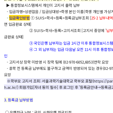
▶ 통합정보시스템에서 개인이 고지서 출력 납부
- 입금자명=상관없음 / 입금상대방=학생 본인 이름(학생 개인별 가상
-
입금확인방법
① SUIS>학사>등록>등록금납부조회 [
25-2 납부내
면 입금완료 상태]
② SUIS>학사>등록>고지서조회 [고지서 중앙에 '
납
금완료 상태]
③ 국민은행 납부자는 입금 2시간 이후 통합정보시스
④ 그 외 납부자는 입금 다음날 오전 11시 이후 통합정보
인
- 고지서상 장학 미반영 시 장학 팀에 (02-970-6052,6053)연락 요망
- 휴학 전 등록금 납부에도 불구하고 금액이 반영되어 있는 경우(02-970-
요망
※학부모 고지서 조회
: 서울과학기술대학교 학부모 포탈(
https://pa
h.ac.kr/
) 회원가입[자녀 동의 필수] 후 로그인 후 '등록금안내→등록금
3. 등록금 납부방법
○ 은행창구 납부 : 국민, 신한은행 전국지점