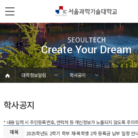
본문내용 바로가기
메인메뉴 바로가기
서브메뉴 바로가기
대학정보알림
학사공지
코로나바이러스19 대응안내
SEOULTECH광장
등록금심의위원회
정보서비스안내
온라인민원센터
공모/외부행사
대학정보알림
갑질신고센터
대학공지사항
유실물 센터
대학원공지
재정위원회
정보공개
청렴행정
학사공지
장학공지
취업공지
대학입찰
채용정보
학사공지
* 내용 입력 시 주민등록번호, 연락처 등 개인정보가 노출되지 않도록 주의
제목
2025학년도 2학기 학부 재·복학생 2차 등록금 납부 일정 안