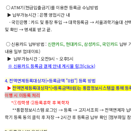
○ ATM기(현금입출금기)를 이용한 등록금 수납방법
▶ 납부가능시간 : 은행 영업시간 내
- 국민은행 : 카드 및 통장 투입 → 대학등록금 → 서울과학기술대 선
및 확인 → 명세표 받고 끝.
○ 신용카드 납부방법 :
신한카드, 현대카드, 삼성카드, 국민카드
납부 가
내용 일부 업데이트)
▶ 납부가능시간 : 오전9시 ~ 오후5시
※ 신용카드 등록금 결제 안내 게시물 링크(click)
4. 전액면제등록대상자[=등록금액 "0원"] 등록 방법
▶
전액면제등록대상자*(=등록금액0원)는 통합정보시스템을 통해 등
이행 시 미등록 처리
*①장학생 ②등록휴학 후 복학자
**
통합정보시스템 로그인 → 등록 → 고지서조회 → 전액면제자 납
학기 등록 동의 클릭 후 저장 → 2시간 후 등록금 납부 확인 [첨부파일 참