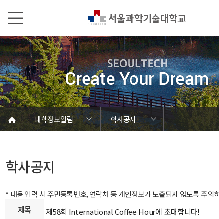
본문내용 바로가기
메인메뉴 바로가기
서브메뉴 바로가기
대학정보알림
학사공지
코로나바이러스19 대응안내
SEOULTECH광장
등록금심의위원회
정보서비스안내
온라인민원센터
공모/외부행사
대학정보알림
갑질신고센터
대학공지사항
유실물 센터
대학원공지
재정위원회
정보공개
청렴행정
학사공지
장학공지
취업공지
대학입찰
채용정보
학사공지
* 내용 입력 시 주민등록번호, 연락처 등 개인정보가 노출되지 않도록 주의
제목
제58회 International Coffee Hour에 초대합니다!