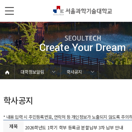
본문내용 바로가기
메인메뉴 바로가기
서브메뉴 바로가기
대학정보알림
학사공지
코로나바이러스19 대응안내
SEOULTECH광장
등록금심의위원회
정보서비스안내
온라인민원센터
공모/외부행사
대학정보알림
갑질신고센터
대학공지사항
유실물 센터
대학원공지
재정위원회
정보공개
청렴행정
학사공지
장학공지
취업공지
대학입찰
채용정보
학사공지
* 내용 입력 시 주민등록번호, 연락처 등 개인정보가 노출되지 않도록 주의
제목
2026학년도 1학기 학부 등록금 분할납부 3차 납부 안내