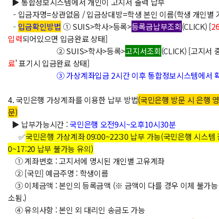
▶ 통합정보시스템에서 개인이 고지서 출력 납부
- 입금자명=상관없음 / 입금상대방=학생 본인 이름(학생 개인별 
-
입금확인방법
① SUIS>학사>등록>
등록금납부조회
(CLICK)
[
2
입력
되어있으면 입금완료 상태]
② SUIS>학사>등록>
고지서조회
(CLICK)
[고지서 중
료
' 표기시 입금완료 상태]
③ 가상계좌입금 2시간 이후 통합정보시스템에서 
4. 국민은행 가상계좌를 이용한 납부 방법
(국민은행 방문 시 은행 
문)
▶ 납부가능시간 :
국민은행 오전9시~오후10시30분
✅
국민은행 가상계좌 09:00~22:30 납부 가능(국민은행 시스템 
0~17:20 납부 불가능 유의)
① 계좌번호 : 고지서에 명시된 개인별 고유계좌
② [국민] 예금주명 : 학생이름
③ 이체금액 : 본인의 등록금액 (※ 금액이 다를 경우 이체 불가능
소됨.)
④ 유의사항 : 본인 외 대리인 송금도 가능