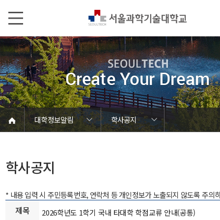
본문내용 바로가기
메인메뉴 바로가기
서브메뉴 바로가기
대학정보알림
학사공지
코로나바이러스19 대응안내
SEOULTECH광장
등록금심의위원회
정보서비스안내
온라인민원센터
공모/외부행사
대학정보알림
갑질신고센터
대학공지사항
유실물 센터
대학원공지
재정위원회
정보공개
청렴행정
학사공지
장학공지
취업공지
대학입찰
채용정보
학사공지
* 내용 입력 시 주민등록번호, 연락처 등 개인정보가 노출되지 않도록 주의
제목
2026학년도 1학기 국내 타대학 학점교류 안내(공통)