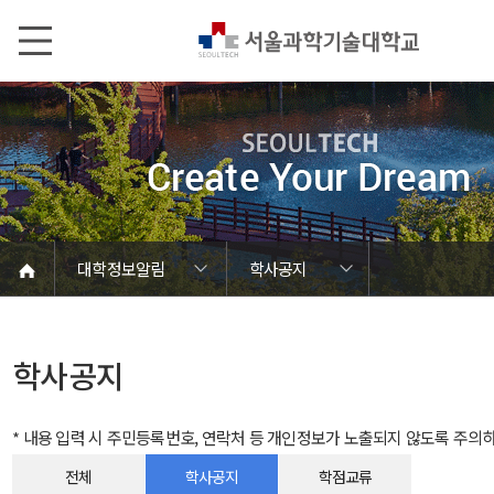
본문내용 바로가기
메인메뉴 바로가기
서브메뉴 바로가기
대학정보알림
학사공지
코로나바이러스19 대응안내
SEOULTECH광장
등록금심의위원회
정보서비스안내
온라인민원센터
공모/외부행사
대학정보알림
갑질신고센터
대학공지사항
유실물 센터
대학원공지
재정위원회
정보공개
청렴행정
학사공지
장학공지
취업공지
대학입찰
채용정보
학사공지
* 내용 입력 시 주민등록번호, 연락처 등 개인정보가 노출되지 않도록 주의
전체
학사공지
학점교류