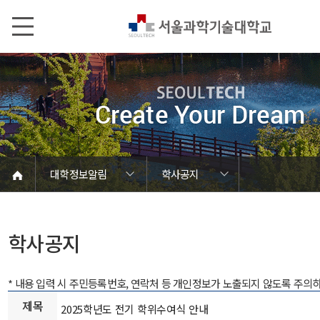
본문내용 바로가기
메인메뉴 바로가기
서브메뉴 바로가기
대학정보알림
학사공지
코로나바이러스19 대응안내
SEOULTECH광장
등록금심의위원회
정보서비스안내
온라인민원센터
공모/외부행사
대학정보알림
갑질신고센터
대학공지사항
유실물 센터
대학원공지
재정위원회
정보공개
청렴행정
학사공지
장학공지
취업공지
대학입찰
채용정보
학사공지
* 내용 입력 시 주민등록번호, 연락처 등 개인정보가 노출되지 않도록 주의
제목
2025학년도 전기 학위수여식 안내