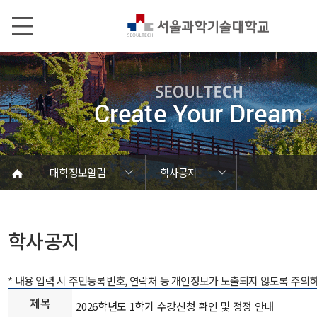
본문내용 바로가기
메인메뉴 바로가기
서브메뉴 바로가기
대학정보알림
학사공지
코로나바이러스19 대응안내
SEOULTECH광장
등록금심의위원회
정보서비스안내
온라인민원센터
공모/외부행사
대학정보알림
갑질신고센터
대학공지사항
유실물 센터
대학원공지
재정위원회
정보공개
청렴행정
학사공지
장학공지
취업공지
대학입찰
채용정보
학사공지
* 내용 입력 시 주민등록번호, 연락처 등 개인정보가 노출되지 않도록 주의
제목
2026학년도 1학기 수강신청 확인 및 정정 안내