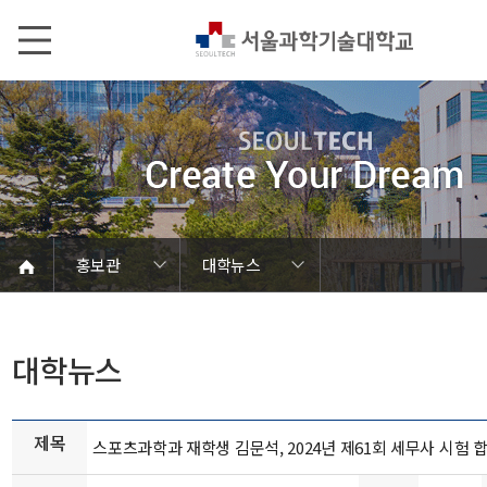
본문내용 바로가기
메인메뉴 바로가기
서브메뉴 바로가기
홍보관
대학뉴스
언론에서 본 SEOULTECH
서울과기대 소개
발전기금/동문
학칙 및 규정
캠퍼스 안내
열린총장실
동영상자료
대학현황
대학조직
대학상징
대학뉴스
연구성과
보도자료
브로슈어
학내행사
사진자료
음악자료
Global
홍보관
홍보관
대학뉴스
제목
스포츠과학과 재학생 김문석, 2024년 제61회 세무사 시험 