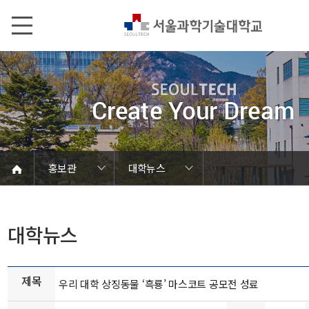
본문내용 바로가기
메인메뉴 바로가기
서브메뉴 바로가기
홍보관
대학뉴스
언론에서 본 SEOULTECH
서울과기대 소개
발전기금/동문
학칙 및 규정
캠퍼스 안내
열린총장실
동영상자료
대학현황
대학조직
대학상징
대학뉴스
연구성과
보도자료
브로슈어
학내행사
사진자료
음악자료
Global
홍보관
홍보관
대학뉴스
제목
우리 대학 상징동물 ‘흑룡’ 마스코트 공모전 성료