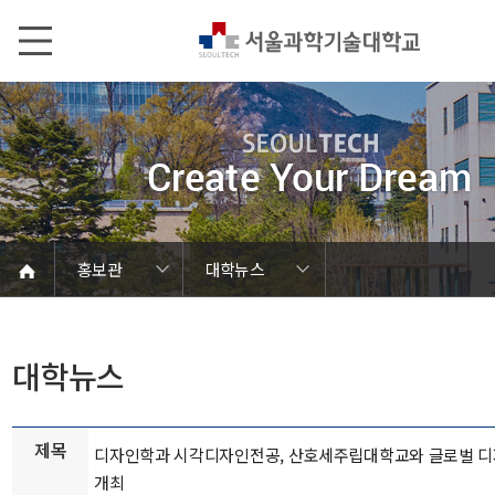
본문내용 바로가기
메인메뉴 바로가기
서브메뉴 바로가기
홍보관
대학뉴스
언론에서 본 SEOULTECH
서울과기대 소개
발전기금/동문
학칙 및 규정
캠퍼스 안내
열린총장실
동영상자료
대학현황
대학조직
대학상징
대학뉴스
연구성과
보도자료
브로슈어
학내행사
사진자료
음악자료
Global
홍보관
홍보관
대학뉴스
제목
디자인학과 시각디자인전공, 산호세주립대학교와 글로벌 디
개최