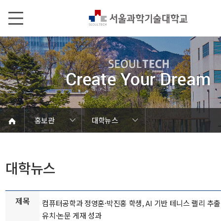
본문내용 바로가기
메인메뉴 바로가기
서브메뉴 바로가기
홍보관
대학뉴스
언론에서 본 SEOULTECH
서울과기대 소개
발전기금/동문
학칙 및 규정
캠퍼스 안내
열린총장실
동영상자료
대학현황
대학조직
대학상징
대학뉴스
연구성과
보도자료
브로슈어
학내행사
사진자료
음악자료
Global
홍보관
홍보관
대학뉴스
제목
컴퓨터공학과 정영훈·박진홍 학생, AI 기반 테니스 랠리 추
유치·논문 게재 성과