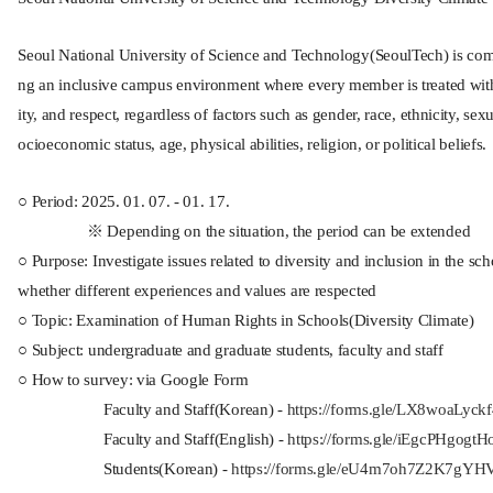
Seoul National University of Science and Technology(SeoulTech) is comm
ng an inclusive campus environment where every member is treated with
ity, and respect, regardless of factors such as gender, race, ethnicity, sexu
ocioeconomic status, age, physical abilities, religion, or political beliefs.
○ Period: 2025. 01. 07. - 01. 17.
※ Depending on the situation, the period can be extended
○ Purpose: Investigate issues related to diversity and inclusion in the sc
whether different experiences and values are respected
○ Topic: Examination of Human Rights in Schools(Diversity Climate)
○ Subject: undergraduate and graduate students, faculty and staff
○ How to survey: via Google Form
Faculty and Staff(Korean) -
https://forms.gle/LX8woaLyck
Faculty and Staff(English) -
https://forms.gle/iEgcPHgogt
Students(Korean) -
https://forms.gle/eU4m7oh7Z2K7gYH