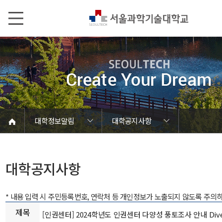
본문내용 바로가기
메인메뉴 바로가기
서브메뉴 바로가기
대학정보알림
대학공지사항
코로나바이러스19 대응안내
SEOULTECH광장
등록금심의위원회
정보서비스안내
온라인민원센터
공모/외부행사
대학정보알림
갑질신고센터
대학공지사항
유실물 센터
대학원공지
재정위원회
정보공개
청렴행정
학사공지
장학공지
취업공지
대학입찰
채용정보
대학공지사항
* 내용 입력 시 주민등록번호, 연락처 등 개인정보가 노출되지 않도록 주의
제목
[인권센터] 2024학년도 인권센터 다양성 풍토조사 안내 Diversi