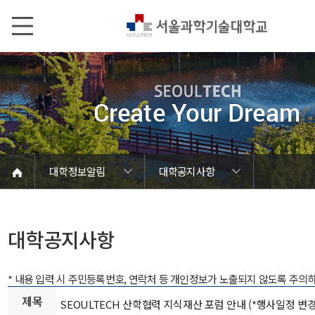
본문내용 바로가기
메인메뉴 바로가기
서브메뉴 바로가기
대학정보알림
대학공지사항
코로나바이러스19 대응안내
SEOULTECH광장
등록금심의위원회
정보서비스안내
온라인민원센터
공모/외부행사
대학정보알림
갑질신고센터
대학공지사항
유실물 센터
대학원공지
재정위원회
정보공개
청렴행정
학사공지
장학공지
취업공지
대학입찰
채용정보
대학공지사항
* 내용 입력 시 주민등록번호, 연락처 등 개인정보가 노출되지 않도록 주의
제목
SEOULTECH 산학협력 지식재산 포럼 안내 (*행사일정 변경