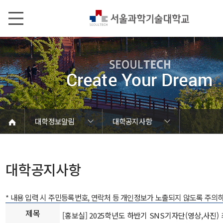
본문내용 바로가기
메인메뉴 바로가기
서브메뉴 바로가기
대학정보알림
대학공지사항
코로나바이러스19 대응안내
SEOULTECH광장
등록금심의위원회
정보서비스안내
온라인민원센터
공모/외부행사
대학정보알림
갑질신고센터
대학공지사항
유실물 센터
대학원공지
재정위원회
정보공개
청렴행정
학사공지
장학공지
취업공지
대학입찰
채용정보
대학공지사항
* 내용 입력 시 주민등록번호, 연락처 등 개인정보가 노출되지 않도록 주의
제목
[홍보실] 2025학년도 하반기 SNS기자단(영상,사진)