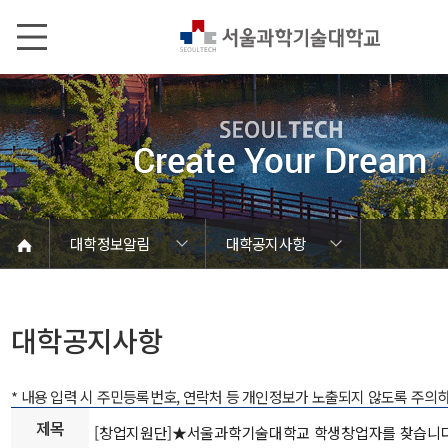
본문내용 바로가기
메인메뉴 바로가기
서브메뉴 바로가기
대학정보알림
대학공지사항
코로나바이러스19 대응안내
SEOULTECH광장
등록금심의위원회
정보서비스안내
온라인민원센터
공모/외부행사
대학정보알림
갑질신고센터
대학공지사항
유실물 센터
대학원공지
재정위원회
정보공개
청렴행정
학사공지
장학공지
취업공지
대학입찰
채용정보
대학공지사항
* 내용 입력 시 주민등록번호, 연락처 등 개인정보가 노출되지 않도록 주의
제목
[창업지원단]★서울과학기술대학교 학생창업자를 찾습니