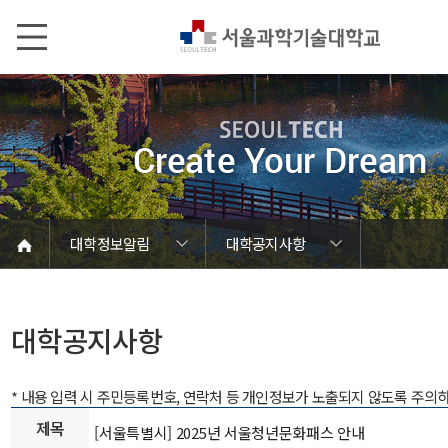
본문내용 바로가기
메인메뉴 바로가기
서브메뉴 바로가기
대학정보알림
대학공지사항
코로나바이러스19 대응안내
SEOULTECH광장
등록금심의위원회
정보서비스안내
온라인민원센터
공모/외부행사
대학정보알림
갑질신고센터
대학공지사항
유실물 센터
대학원공지
재정위원회
정보공개
청렴행정
학사공지
장학공지
취업공지
대학입찰
채용정보
대학공지사항
* 내용 입력 시 주민등록번호, 연락처 등 개인정보가 노출되지 않도록 주의
제목
[서울특별시] 2025년 서울청년문화패스 안내