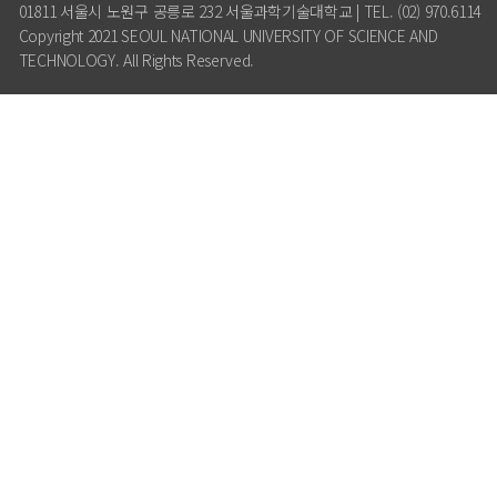
01811 서울시 노원구 공릉로 232 서울과학기술대학교 | TEL. (02) 970.6114
Copyright 2021 SEOUL NATIONAL UNIVERSITY OF SCIENCE AND
TECHNOLOGY. All Rights Reserved.