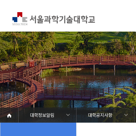
대학정보알림
대학공지사항
대학정보알림
정보공개
정보서비스안내
온라인민원센터
청렴행정
갑질신고센터
유실물 센터
SEOULTECH광장
대학공지사항
학사공지
장학공지
대학원공지
취업공지
대학입찰
채용정보
공모/외부행사
등록금심의위원회
코로나바이러스19 대응안내
재정위원회