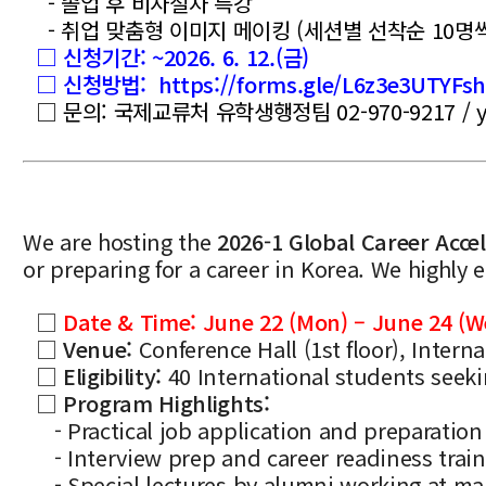
- 졸업 후 비자절차 특강
- 취업 맞춤형 이미지 메이킹 (세션별 선착순 10명씩 
□ 신청기간: ~2026. 6. 12.(금)
□ 신청방법
:
https://forms.gle/L6z3e3UTYFs
□ 문의: 국제교류처 유학생행정팀 02-970-9217 / yck
We are hosting the
2026-1 Global Career Acce
or preparing for a career in Korea. We highly 
□
Date & Time:
June 22 (Mon) – June 24 (W
□
Venue:
Conference Hall (1st floor), Intern
□
Eligibility:
40 International students see
□
Program Highlights:
- Practical job application and preparation
- Interview prep and career readiness train
- Special lectures by alumni working at ma