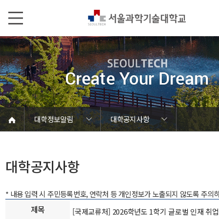
본문내용 바로가기
메인메뉴 바로가기
서브메뉴 바로가기
대학정보알림
대학공지사항
코로나바이러스19 대응안내
SEOULTECH광장
등록금심의위원회
정보서비스안내
온라인민원센터
공모/외부행사
대학정보알림
갑질신고센터
대학공지사항
유실물 센터
대학원공지
재정위원회
정보공개
청렴행정
학사공지
장학공지
취업공지
대학입찰
채용정보
대학공지사항
* 내용 입력 시 주민등록번호, 연락처 등 개인정보가 노출되지 않도록 주의
제목
[국제교류처] 2026학년도 1학기 글로벌 인재 취업역