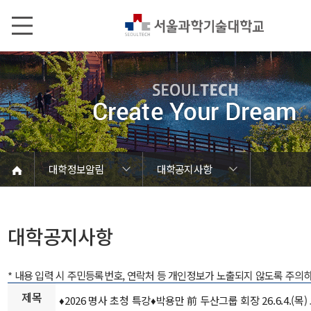
본문내용 바로가기
메인메뉴 바로가기
서브메뉴 바로가기
대학정보알림
대학공지사항
코로나바이러스19 대응안내
SEOULTECH광장
등록금심의위원회
정보서비스안내
온라인민원센터
공모/외부행사
대학정보알림
갑질신고센터
대학공지사항
유실물 센터
대학원공지
재정위원회
정보공개
청렴행정
학사공지
장학공지
취업공지
대학입찰
채용정보
대학공지사항
* 내용 입력 시 주민등록번호, 연락처 등 개인정보가 노출되지 않도록 주의
제목
♦️2026 명사 초청 특강♦️박용만 前 두산그룹 회장 26.6.4.(목)