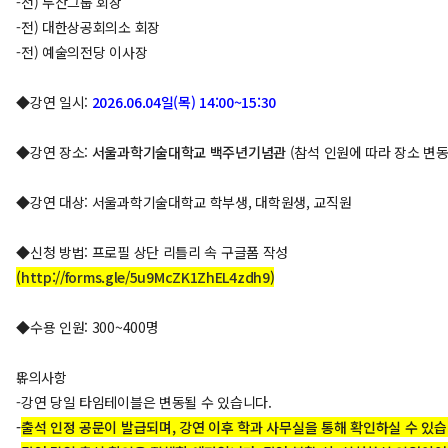
-전) 두산그룹 회장
-전) 대한상공회의소 회장
-전) 예술의전당 이사장
◆
강연 일시:
2026.06.04일(목) 14:00~15:30
◆
강연 장소:
서울과학기술대학교 백주년기념관
(참석 인원에 따라 장소 변동
◆
강연 대상: 서울과학기술대학교 학부생, 대학원생, 교직원
◆
신청 방법: 프로필 상단 리틀리 속 구글폼 작성
(
http://forms.gle/5u9McZK1ZhEL4zdh9
)
◆
수용 인원: 300~400명
‼️유의사항
-강연 당일 타임테이블은 변동될 수 있습니다.
-
출석 인정 공문이 발급되며
, 강연 이후 학과
사무실을 통해 확인하실 수 있습