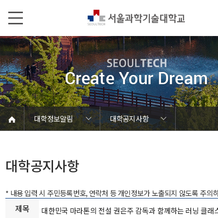
본문내용 바로가기
메인메뉴 바로가기
서브메뉴 바로가기
대학정보알림
대학공지사항
코로나바이러스19 대응안내
SEOULTECH광장
등록금심의위원회
정보서비스안내
온라인민원센터
공모/외부행사
대학정보알림
갑질신고센터
대학공지사항
유실물 센터
대학원공지
재정위원회
정보공개
청렴행정
학사공지
장학공지
취업공지
대학입찰
채용정보
대학공지사항
* 내용 입력 시 주민등록번호, 연락처 등 개인정보가 노출되지 않도록 주의
제목
대한민국 마라톤의 전설 권은주 감독과 함께하는 러닝 클래스 (9.