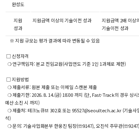
완성도
지원
지원금액 이상의 기술이전 성과
지원금액 2배 이상
성과
기술이전 성과
※ 지원 규모는 평가 결과에 따라 변동될 수 있음
□ 신청자격
❍
연구책임자: 본교 전임교원(사업연도 기준 1인 1과제로 제한)
□ 지원방법
❍
제출서류: 원본 제출 또는 이메일 스캔본 제출
❍
제출기한: 2026. 8. 14.(금) 18:00 까지 (단, Fast-Track의 경우 상
예산 소진 시 까지)
❍
제출처: 테크노큐브 302호 또는 95527@seoultech.ac.kr (기
석)
❍ 문의: 기술사업화본부 한웅진 팀장(☏9147), 오진석 주무관(☏9247