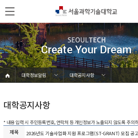
본문내용 바로가기
메인메뉴 바로가기
서브메뉴 바로가기
대학정보알림
대학공지사항
코로나바이러스19 대응안내
SEOULTECH광장
등록금심의위원회
정보서비스안내
온라인민원센터
공모/외부행사
대학정보알림
갑질신고센터
대학공지사항
유실물 센터
대학원공지
재정위원회
정보공개
청렴행정
학사공지
장학공지
취업공지
대학입찰
채용정보
대학공지사항
* 내용 입력 시 주민등록번호, 연락처 등 개인정보가 노출되지 않도록 주의
제목
2026년도 기술사업화 지원 프로그램(ST-GRANT) 모집 공