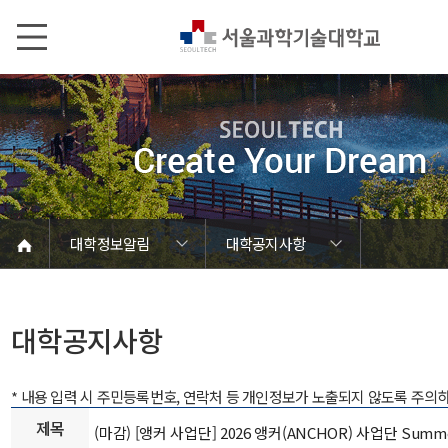
본문내용 바로가기
메인메뉴 바로가기
서브메뉴 바로가기
대학정보알림
대학공지사항
코로나바이러스19 대응안내
SEOULTECH광장
등록금심의위원회
정보서비스안내
온라인민원센터
공모/외부행사
대학정보알림
갑질신고센터
대학공지사항
유실물 센터
대학원공지
재정위원회
정보공개
청렴행정
학사공지
장학공지
취업공지
대학입찰
채용정보
대학공지사항
* 내용 입력 시 주민등록번호, 연락처 등 개인정보가 노출되지 않도록 주의
제목
(마감) [앵커 사업단] 2026 앵커(ANCHOR) 사업단 Summ