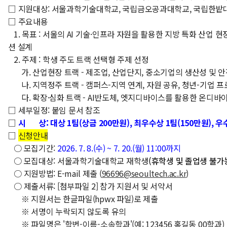
□ 지원대상: 서울과학기술대학교, 국립금오공과대학교, 국립한밭대학
□ 주요내용
1. 목표 : 서울의 AI 기술·인프라 자원을 활용한 지방 특화 산업 
션 설계
2. 주제 : 학생 주도 트랙 선택형 주제 선정
가. 산업현장 트랙 - 제조업, 산업단지, 중소기업의 생산성 및 안전
나. 지역정주 트랙 - 캠퍼스-지역 연계, 자원 공유, 청년-기업 프
다. 확장·심화 트랙 - AI반도체, 엣지디바이스를 활용한 온디바이
□ 세부일정: 붙임 문서 참조
□
시 상: 대상 1팀(상금 200만원), 최우수상 1팀(150만원), 우수
□
신청안내
○ 모집기간:
2026. 7. 8.(수) ~ 7. 20.(월) 11:00까지
○ 모집대상: 서울과학기술대학교 재학생
(휴학생 및 졸업생 불가
○ 지원방법: E-mail 제출 (
96696@seoultech.ac.kr
)
○ 제출서류: [첨부파일 2] 참가 지원서 및 서약서
※ 지원서는 한글파일(hpwx 파일)로 제출
※ 서명이 누락되지 않도록 유의
※ 파일명은 '학번-이름-소속학과'(예: 123456 홍길동 00학과)