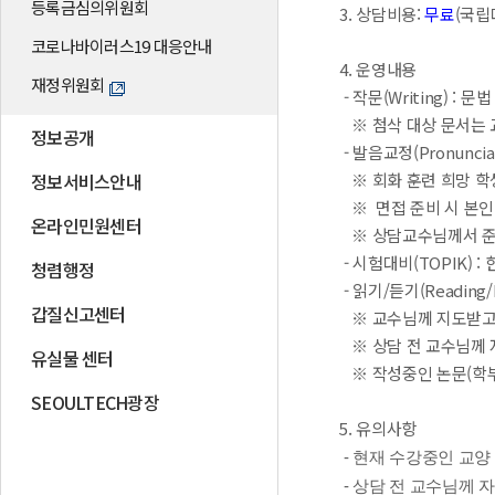
등록금심의위원회
3. 상담비용:
무료
(국립
코로나바이러스19 대응안내
4. 운영내용
재정위원회
- 작문(Writing) :
※ 첨삭 대상 문서는 
정보공개
- 발음교정(Pronuncia
정보서비스안내
※ 회화 훈련 희망 학
※ 면접 준비 시 본인
온라인민원센터
※ 상담교수님께서 준
- 시험대비(TOPIK) 
청렴행정
- 읽기/듣기(Readin
갑질신고센터
※ 교수님께 지도받고 
※ 상담 전 교수님께 
유실물 센터
※ 작성중인 논문(학부
SEOULTECH광장
5. 유의사항
-
현재 수강중인 교양
-
상담 전 교수님께 