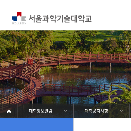
대학정보알림
대학공지사항
대학정보알림
정보공개
정보서비스안내
온라인민원센터
청렴행정
갑질신고센터
유실물 센터
SEOULTECH광장
대학공지사항
학사공지
장학공지
대학원공지
취업공지
대학입찰
채용정보
공모/외부행사
등록금심의위원회
코로나바이러스19 대응안내
재정위원회