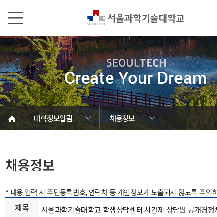
본문내용 바로가기
메인메뉴 바로가기
서브메뉴 바로가기
대학정보알림
채용정보
코로나바이러스19 대응안내
SEOULTECH광장
등록금심의위원회
정보서비스안내
온라인민원센터
공모/외부행사
대학정보알림
갑질신고센터
대학공지사항
유실물 센터
대학원공지
재정위원회
정보공개
청렴행정
학사공지
장학공지
취업공지
대학입찰
채용정보
채용정보
* 내용 입력 시 주민등록번호, 연락처 등 개인정보가 노출되지 않도록 주의
제목
서울과학기술대학교 학생상담센터 시간제 상담원 공개경쟁