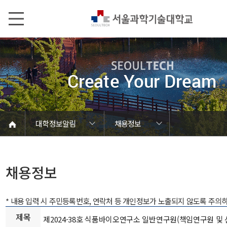
본문내용 바로가기
메인메뉴 바로가기
서브메뉴 바로가기
대학정보알림
채용정보
코로나바이러스19 대응안내
SEOULTECH광장
등록금심의위원회
정보서비스안내
온라인민원센터
공모/외부행사
대학정보알림
갑질신고센터
대학공지사항
유실물 센터
대학원공지
재정위원회
정보공개
청렴행정
학사공지
장학공지
취업공지
대학입찰
채용정보
채용정보
* 내용 입력 시 주민등록번호, 연락처 등 개인정보가 노출되지 않도록 주의
제목
제2024-38호 식품바이오연구소 일반연구원(책임연구원 및 