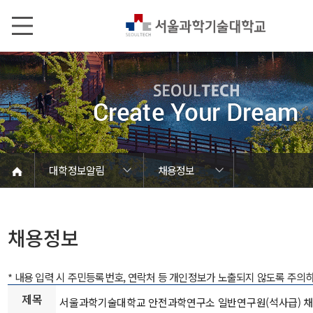
본문내용 바로가기
메인메뉴 바로가기
서브메뉴 바로가기
대학정보알림
채용정보
코로나바이러스19 대응안내
SEOULTECH광장
등록금심의위원회
정보서비스안내
온라인민원센터
공모/외부행사
대학정보알림
갑질신고센터
대학공지사항
유실물 센터
대학원공지
재정위원회
정보공개
청렴행정
학사공지
장학공지
취업공지
대학입찰
채용정보
채용정보
* 내용 입력 시 주민등록번호, 연락처 등 개인정보가 노출되지 않도록 주의
제목
서울과학기술대학교 안전과학연구소 일반연구원(석사급) 채