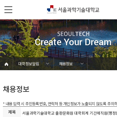
본문내용 바로가기
메인메뉴 바로가기
서브메뉴 바로가기
대학정보알림
채용정보
코로나바이러스19 대응안내
SEOULTECH광장
등록금심의위원회
정보서비스안내
온라인민원센터
공모/외부행사
대학정보알림
갑질신고센터
대학공지사항
유실물 센터
대학원공지
재정위원회
정보공개
청렴행정
학사공지
장학공지
취업공지
대학입찰
채용정보
채용정보
* 내용 입력 시 주민등록번호, 연락처 등 개인정보가 노출되지 않도록 주의
제목
서울과학기술대학교 출판문화원 대학회계 기간제직원(행정